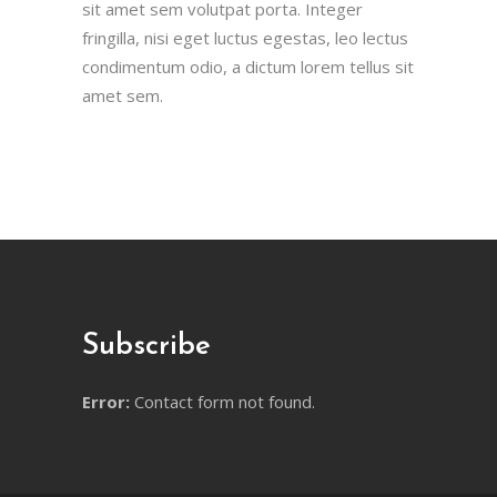
sit amet sem volutpat porta. Integer
fringilla, nisi eget luctus egestas, leo lectus
condimentum odio, a dictum lorem tellus sit
amet sem.
Subscribe
Error:
Contact form not found.