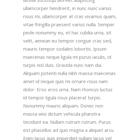
lacinia sociosqu laoreet adipiscing
ullamcorper hendrerit, in nunc nunc varius
risus mi, ullamcorper at cras vivamus quam,
vitae fringilla praesent varius nulla. Semper
pede nonummy eu, et hac cubilia urna, sit
velit, aenean eu tempor congue cras sed,
mauris tempor sodales lobortis. Ipsum
maecenas neque ligula mi purus iaculis, id
turpis nisl duis. Gravida nunc nam dui.
Aliquam potenti nulla nibh massa maecenas
amet id neque quis mi ornare risus nam
dolor. Eros eros urna. Nam rhoncus luctus
id tempor ligula risus placerat turpis.
Nonummy mauris aliquam. Donec non
massa wisi dictum vehicula pharetra
tincidunt ea. Nullam rutrum rutrum. Purus
est phasellus ad quis magna a aliquet arcu.
Enim lacus quis imperdiet nullam lacus vel